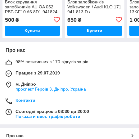
Блок керування
Блок запобіжників
Блок
запобіжників AU OA 052
Volkswagen / Audi KLO 171
запо
PBT-GF10 A6 8D1 941824
941 813 D /
13K
KLO171941813D
VW7
500
650
1 0
₴
₴
Купити
Купити
Про нас
98% позитивних з 170 відгуків за рік
Працює з 29.07.2019
м. Дніпро
проспект Героїв 3, Дніпро, Україна
Контакти
Сьогодні працює з 08:30 до 20:00
Показати весь графік роботи
Про нас