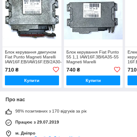
Блок керування двигуном
Блок керування Fiat Punto
Елек
Fiat Punto Magneti Marelli
55 1,1 IAW16F.3B/6A35-55
керу
IAW16F.EB/IAW16F.EB/2A30-
Magneti Marelli
16F.
40 12V
2A30
710
740
710
₴
₴
Купити
Купити
Про нас
98% позитивних з 170 відгуків за рік
Працює з 29.07.2019
м. Дніпро