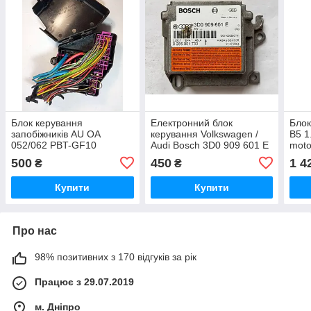
Блок керування
Електронний блок
Блок
запобіжників AU OA
керування Volkswagen /
B5 1
052/062 PBT-GF10
Audi Bosch 3D0 909 601 E
moto
072/082 8D1 941 824 A3
/ 3D0909601E / 0 285 001
3610
500
450
1 4
₴
₴
733 / 0285001733
Купити
Купити
Про нас
98% позитивних з 170 відгуків за рік
Працює з 29.07.2019
м. Дніпро