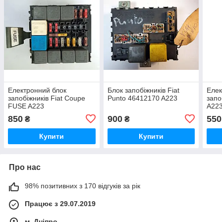
Електронний блок
Блок запобіжників Fiat
Елек
запобіжників Fiat Coupe
Punto 46412170 A223
запо
FUSE A223
A22
850
900
550
₴
₴
Купити
Купити
Про нас
98% позитивних з 170 відгуків за рік
Працює з 29.07.2019
м. Дніпро