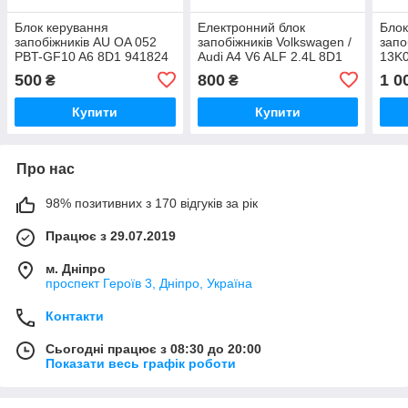
Блок керування
Електронний блок
Блок
запобіжників AU OA 052
запобіжників Volkswagen /
запо
PBT-GF10 A6 8D1 941824
Audi A4 V6 ALF 2.4L 8D1
13K
941 824 / 8D1941824
VW7
500
800
1 0
₴
₴
Купити
Купити
Про нас
98% позитивних з 170 відгуків за рік
Працює з 29.07.2019
м. Дніпро
проспект Героїв 3, Дніпро, Україна
Контакти
Сьогодні працює з 08:30 до 20:00
Показати весь графік роботи