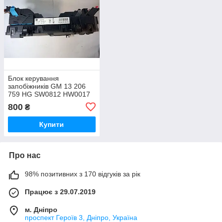
Блок керування
запобіжників GM 13 206
759 HG SW0812 HW0017
5DK 008 669-52
800
₴
Купити
Про нас
98% позитивних з 170 відгуків за рік
Працює з 29.07.2019
м. Дніпро
проспект Героїв 3, Дніпро, Україна