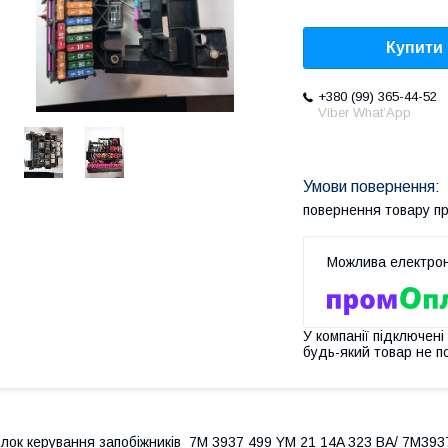
Купити
+380 (99) 365-44-52
Viber What’App
повернення товару п
У компанії підключені
будь-який товар не п
лок керування запобіжників 7M 3937 499 YM 21 14A 323 BA/ 7M39374