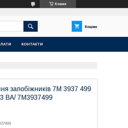
Кошик
Кошик
ПЛАТИ
КОНТАКТИ
ня запобіжників 7M 3937 499
23 BA/ 7M3937499
937499