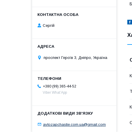
Б
Сергій
Х
проспект Героїв 3, Дніпро, Україна
К
+380 (99) 365-44-52
Т
Viber What’App
К
avtozapchastie.com.ua@gmail.com