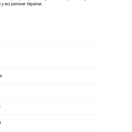
у всі регіони України.
а
2
й