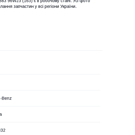
3 96W23 (163) є в робочому стані. Усі фото
лання запчастин у всі регіони України.
s-Benz
а
332