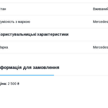
Стан
Вживани
умісність з маркою
Mercede
Користувальницькі характеристики
Марка
Mercede
нформація для замовлення
іна:
2 500 ₴