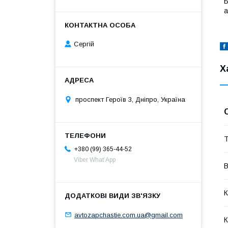
Б
а
Сергій
Х
проспект Героїв 3, Дніпро, Україна
Т
+380 (99) 365-44-52
Viber What’App
В
К
avtozapchastie.com.ua@gmail.com
К