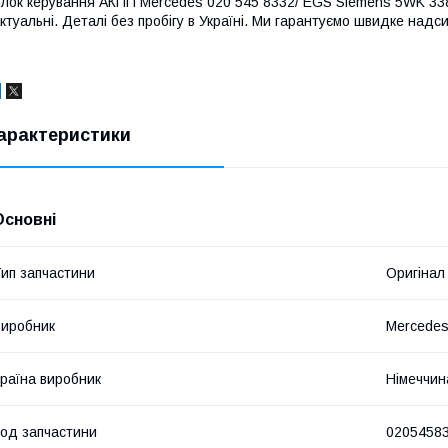
лок керування АКПП Mercedes 020 545 8332/ EGS Siemens 5WK 3388
ктуальні. Деталі без пробігу в Україні. Ми гарантуємо швидке надси
арактеристики
Основні
ип запчастини
Оригінал
иробник
Mercede
раїна виробник
Німеччин
од запчастини
0205458