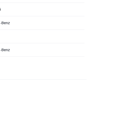
й
s-Benz
s-Benz