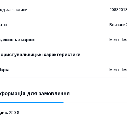
од запчастини
2088201
Стан
Вживани
умісність з маркою
Mercede
Користувальницькі характеристики
Марка
Mercede
нформація для замовлення
іна:
250 ₴