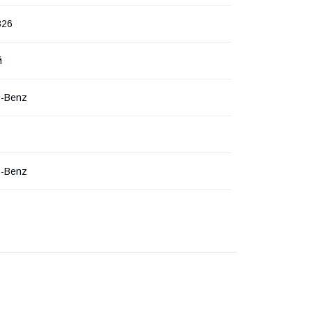
326
й
s-Benz
s-Benz