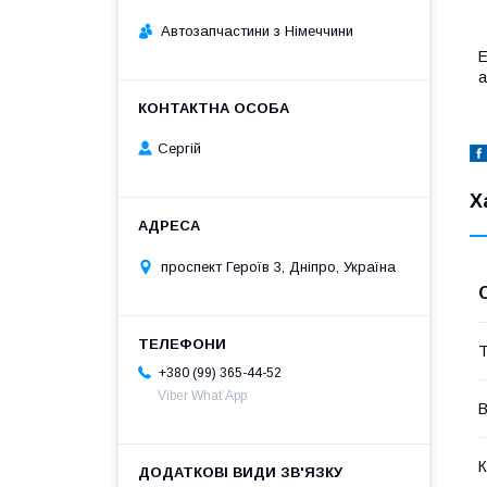
Автозапчастини з Німеччини
Е
а
Сергій
Х
проспект Героїв 3, Дніпро, Україна
Т
+380 (99) 365-44-52
Viber What’App
В
К