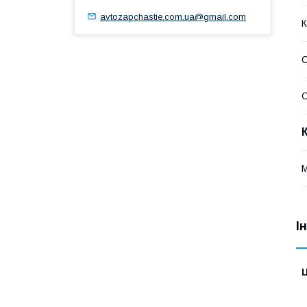
avtozapchastie.com.ua@gmail.com
К
С
І
Ц