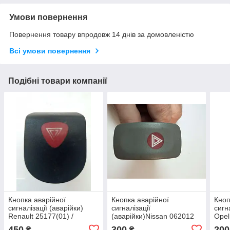
Умови повернення
Повернення товару впродовж 14 днів за домовленістю
Всі умови повернення
Подібні товари компанії
Кнопка аварійної
Кнопка аварійної
Кноп
сигналізації (аварійки)
сигналізації
сигн
Renault 25177(01) /
(аварійки)Nissan 062012
Opel
J90307D
0913
450
300
200
₴
₴