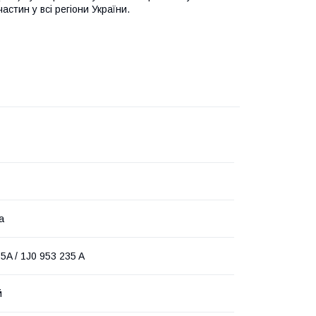
астин у всі регіони України.
а
5A / 1J0 953 235 A
й