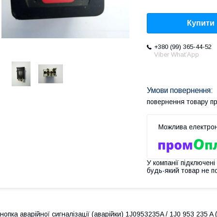
Купити
+380 (99) 365-44-52
Viber What’App
повернення товару п
У компанії підключені
будь-який товар не п
нопка аварійної сигналізації (аварійки) 1J0953235A / 1J0 953 235 A (