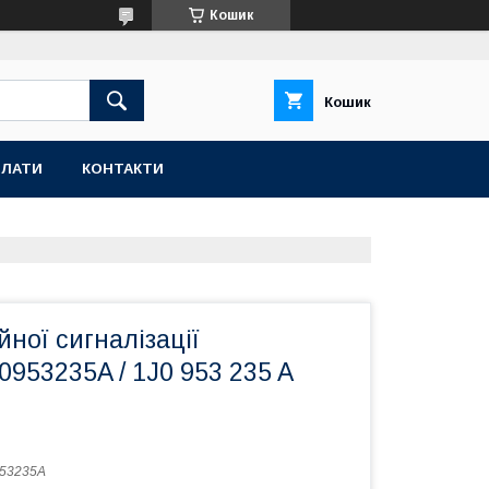
Кошик
Кошик
ПЛАТИ
КОНТАКТИ
йної сигналізації
J0953235A / 1J0 953 235 A
53235A