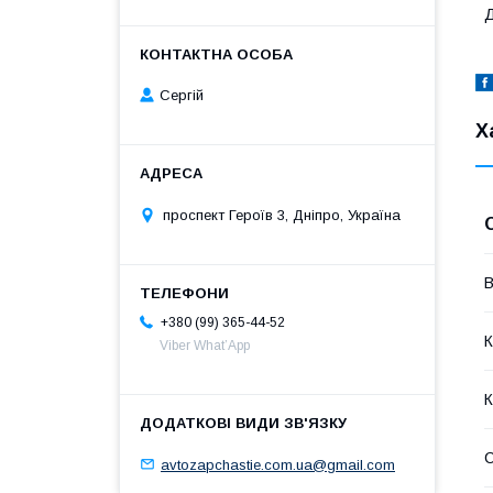
Д
Сергій
Х
проспект Героїв 3, Дніпро, Україна
В
+380 (99) 365-44-52
К
Viber What’App
К
avtozapchastie.com.ua@gmail.com