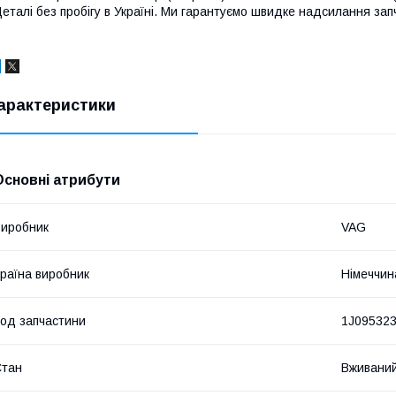
еталі без пробігу в Україні. Ми гарантуємо швидке надсилання запч
арактеристики
Основні атрибути
иробник
VAG
раїна виробник
Німеччин
од запчастини
1J095323
Стан
Вживани