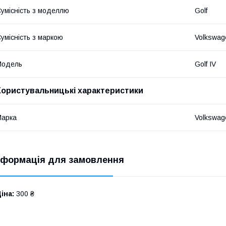
умісність з моделлю
Golf
умісність з маркою
Volkswag
Модель
Golf IV
Користувальницькі характеристики
Марка
Volkswag
нформація для замовлення
іна:
300 ₴