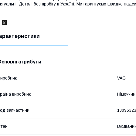
ктуальні. Деталі без пробігу в Україні. Ми гарантуємо швидке надси
арактеристики
Основні атрибути
иробник
VAG
раїна виробник
Німеччин
од запчастини
1J09532
Стан
Вживани