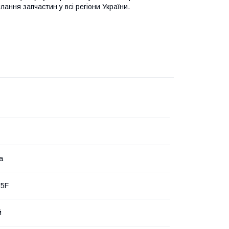
лання запчастин у всі регіони України.
а
35F
й