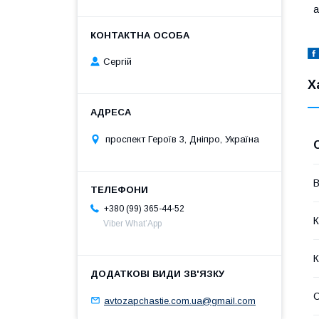
а
Сергій
Х
проспект Героїв 3, Дніпро, Україна
В
+380 (99) 365-44-52
К
Viber What’App
К
avtozapchastie.com.ua@gmail.com