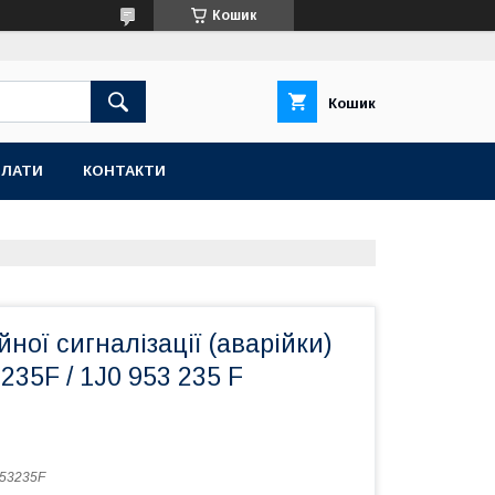
Кошик
Кошик
ПЛАТИ
КОНТАКТИ
йної сигналізації (аварійки)
235F / 1J0 953 235 F
53235F