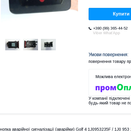
Купити
+380 (99) 365-44-52
Viber What’App
повернення товару п
У компанії підключені
будь-який товар не п
нопка аварійної сигналізації (аварійки) Golf 4 1J0953235F / 1J0 953 