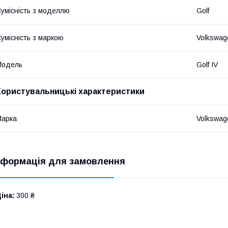
умісність з моделлю
Golf
умісність з маркою
Volkswag
Модель
Golf IV
Користувальницькі характеристики
Марка
Volkswag
нформація для замовлення
іна:
300 ₴