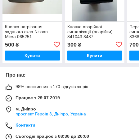
Кнопка нагрівання
Кнопка аварійної
Пере
заднього скла Nissan
сигналізації (аварійки)
сигн
Micra 065251
841043 3487
8368
500
300
700
₴
₴
Купити
Купити
Про нас
98% позитивних з 170 відгуків за рік
Працює з 29.07.2019
м. Дніпро
проспект Героїв 3, Дніпро, Україна
Контакти
Сьогодні працює з 08:30 до 20:00