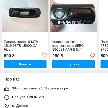
Панель кнопок 94379
Кнопка нагрівання
Пане
1B19 96FB-15000 CA
заднього скла 95BG
97BG
Fiesta
18C621 AA 6 B D /
97B
95BG18C621AA 6BD Ford
500
250
500
₴
₴
Mondeo
Купити
Купити
Про нас
98% позитивних з 170 відгуків за рік
Працює з 29.07.2019
м. Дніпро