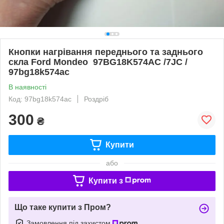
Кнопки нагрівання переднього та заднього
скла Ford Mondeo 97BG18K574AC /7JC /
97bg18k574ac
В наявності
Код: 97bg18k574ac
Роздріб
300
₴
Купити
або
Купити з
Що таке купити з Пром?
Замовлення під захистом