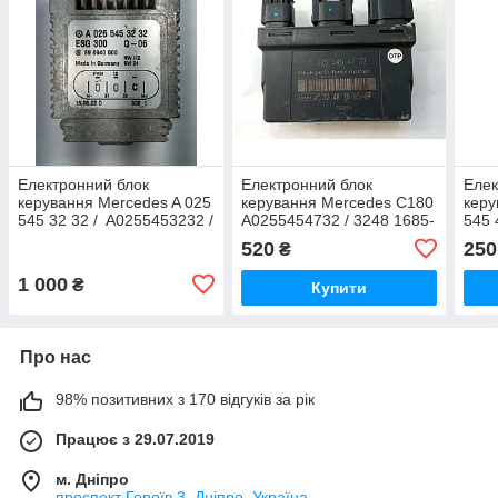
Електронний блок
Електронний блок
Елек
керування Mercedes A 025
керування Mercedes C180
керу
545 32 32 / A0255453232 /
A0255454732 / 3248 1685-
545 
ESG300 / Q-06 / Q06 / 89
04 / A 025 545 47 32
C18
520
250
₴
8940 000 / 898940000
1 000
₴
Купити
Про нас
98% позитивних з 170 відгуків за рік
Працює з 29.07.2019
м. Дніпро
проспект Героїв 3, Дніпро, Україна