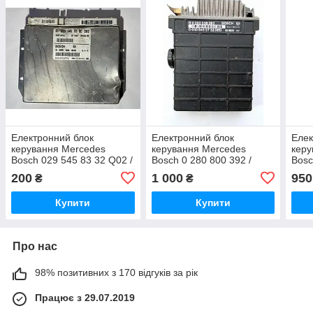
Електронний блок
Електронний блок
Елек
керування Mercedes
керування Mercedes
керу
Bosch 029 545 83 32 Q02 /
Bosch 0 280 800 392 /
Bosc
0295458332 Q02 / 0 265
0280800392 / 010 545 57
545 
200
1 000
950
₴
₴
109 496 / 0265109496
32 (05) / 0105455732(05) /
190
KE0035 / MB190
Купити
Купити
Про нас
98% позитивних з 170 відгуків за рік
Працює з 29.07.2019