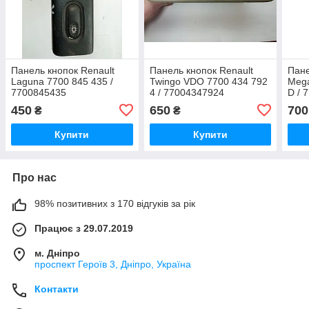
Панель кнопок Renault
Панель кнопок Renault
Пане
Laguna 7700 845 435 /
Twingo VDO 7700 434 792
Mega
7700845435
4 / 77004347924
D / 
770
450
650
700
₴
₴
Купити
Купити
Про нас
98% позитивних з 170 відгуків за рік
Працює з 29.07.2019
м. Дніпро
проспект Героїв 3, Дніпро, Україна
Контакти