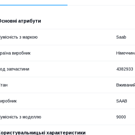
Основні атрибути
умісність з маркою
Saab
раїна виробник
Німеччин
од запчастини
4382933
Стан
Вживани
иробник
SAAB
умісність з моделлю
9000
Користувальницькі характеристики