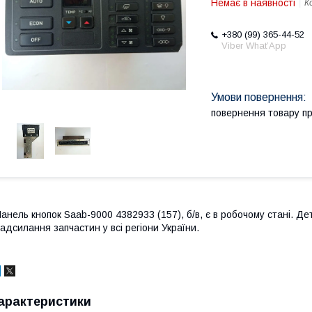
Немає в наявності
К
+380 (99) 365-44-52
Viber What’App
повернення товару п
анель кнопок Saab-9000 4382933 (157), б/в, є в робочому стані. Дет
адсилання запчастин у всі регіони України.
арактеристики