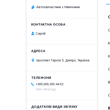
Автозапчастини з Німеччини
С
Сергій
К
К
проспект Героїв 3, Дніпро, Україна
В
+380 (99) 365-44-52
Viber What’App
С