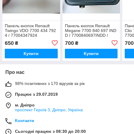
Панель кнопок Renault
Панель кнопок Renault
Пане
Twingo VDO 7700 434 792
Megane 7700 840 697 IND
Clio
4 / 77004347924
D / 7700840697INDD /
7700
7700413529
650
700
700
₴
₴
Купити
Купити
Про нас
98% позитивних з 170 відгуків за рік
Працює з 29.07.2019
м. Дніпро
проспект Героїв 3, Дніпро, Україна
Контакти
Сьогодні працює з 08:30 до 20:00