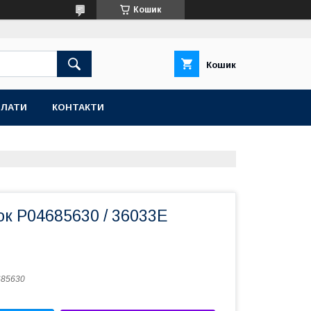
Кошик
Кошик
ПЛАТИ
КОНТАКТИ
к P04685630 / 36033E
685630