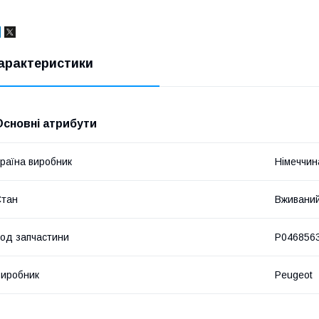
арактеристики
Основні атрибути
раїна виробник
Німеччин
Стан
Вживани
од запчастини
P046856
иробник
Peugeot