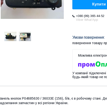
Купити
+380 (99) 365-44-52
Viber What’App
повернення товару п
У компанії підключені
будь-який товар не п
анель кнопок P04685630 / 36033E (156), б/в, є в робочому стані. Де
адсилання запчастин у всі регіони України.