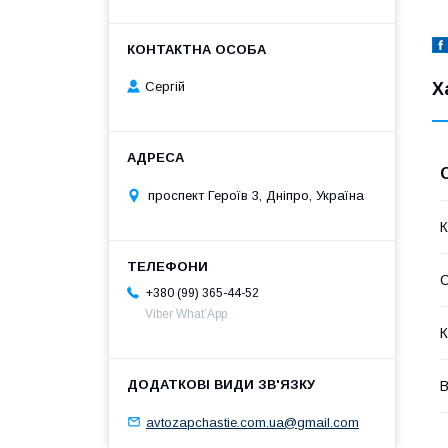
Х
Сергій
проспект Героїв 3, Дніпро, Україна
К
+380 (99) 365-44-52
Viber What’App
К
В
avtozapchastie.com.ua@gmail.com