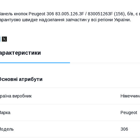
анель кнопок Peugeot 306 83.005.126.3F / 830051263F (156), б/в, є в
арантуємо швидке надсилання запчастин у всі регіони України.
арактеристики
Основні атрибути
раїна виробник
Німеччин
Марка
Peugeot
Модель
306