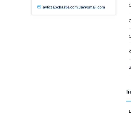
avtozapchastie.com.ua@gmail.com
С
С
К
В
І
Ц