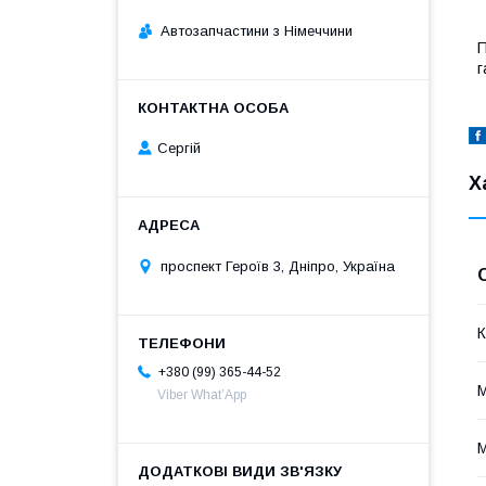
Автозапчастини з Німеччини
П
г
Сергій
Х
проспект Героїв 3, Дніпро, Україна
К
+380 (99) 365-44-52
Viber What’App