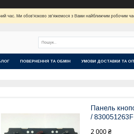
чий час. Ми обов'язково зв'яжемося з Вами найближчим робочим час
БЛОГ
ПОВЕРНЕННЯ ТА ОБМІН
УМОВИ ДОСТАВКИ ТА О
Панель кнопо
/ 830051263F
2 000 ₴