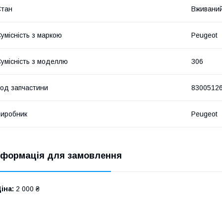
Стан
Вживани
умісність з маркою
Peugeot
умісність з моделлю
306
од запчастини
8300512
иробник
Peugeot
нформація для замовлення
іна:
2 000 ₴