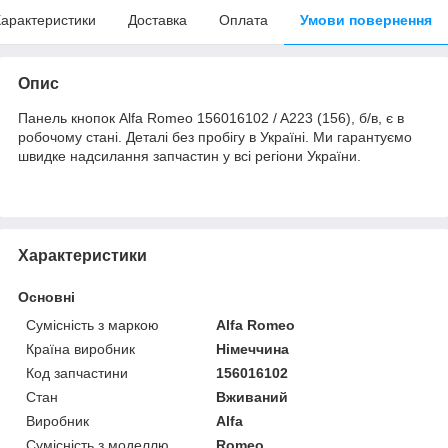
арактеристики
Доставка
Оплата
Умови повернення
Опис
Панель кнопок Alfa Romeo 156016102 / A223 (156), б/в, є в
робочому стані. Деталі без пробігу в Україні. Ми гарантуємо
швидке надсилання запчастин у всі регіони України.
Характеристики
Основні
Сумісність з маркою
Alfa Romeo
Країна виробник
Німеччина
Код запчастини
156016102
Стан
Вживаний
Виробник
Alfa
Сумісність з моделлю
Romeo