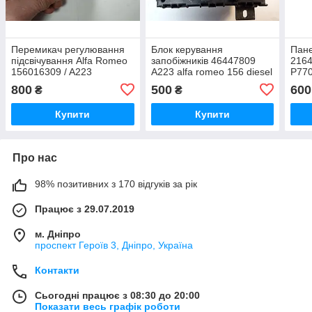
Перемикач регулювання
Блок керування
Пане
підсвічування Alfa Romeo
запобіжників 46447809
2164
156016309 / A223
A223 alfa romeo 156 diesel
P770
770
800
500
600
₴
₴
Купити
Купити
Про нас
98% позитивних з 170 відгуків за рік
Працює з 29.07.2019
м. Дніпро
проспект Героїв 3, Дніпро, Україна
Контакти
Сьогодні працює з 08:30 до 20:00
Показати весь графік роботи