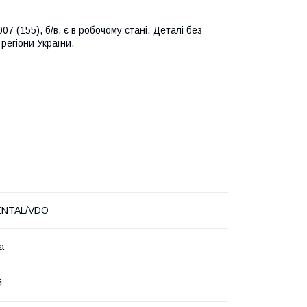
7 (155), б/в, є в робочому стані. Деталі без
регіони України.
ENTAL/VDO
а
й