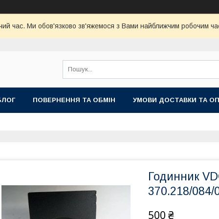
чий час. Ми обов'язково зв'яжемося з Вами найближчим робочим час
БЛОГ
ПОВЕРНЕННЯ ТА ОБМІН
УМОВИ ДОСТАВКИ ТА О
Годинник VDO
370.218/084/
500 ₴