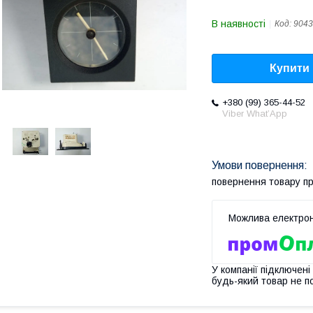
В наявності
Код:
9043
Купити
+380 (99) 365-44-52
Viber What’App
повернення товару п
У компанії підключені
будь-який товар не п