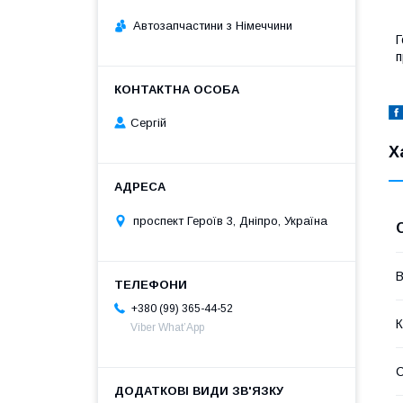
Автозапчастини з Німеччини
Г
п
Сергій
Х
проспект Героїв 3, Дніпро, Україна
В
+380 (99) 365-44-52
К
Viber What’App