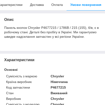
арактеристики
Доставка
Оплата
Умови повернення
Опис
Панель кнопок Chrysler P4677215 / 1786B / 215 (155), б/в, є в
робочому стані. Деталі без пробігу в Україні. Ми гарантуємо
швидке надсилання запчастин у всі регіони України.
Характеристики
Основні
Сумісність з маркою
Chrysler
Країна виробник
Німеччина
Код запчастини
P4677215
Стан
Вживаний
Виробник
Chrysler
Сумісність з моделлю
Chrysler