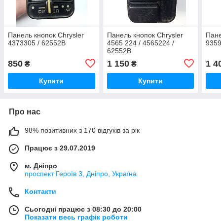
Панель кнопок Chrysler
Панель кнопок Chrysler
Пане
4373305 / 62552B
4565 224 / 4565224 /
9359
62552B
850
1 150
1 4
₴
₴
Купити
Купити
Про нас
98% позитивних з 170 відгуків за рік
Працює з 29.07.2019
м. Дніпро
проспект Героїв 3, Дніпро, Україна
Контакти
Сьогодні працює з 08:30 до 20:00
Показати весь графік роботи