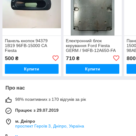
Панель кнопок 94379
Електронний блок
Пане
1B19 96FB-15000 CA
керування Ford Fiesta
150
Fiesta
GERM / 94FB-12A650-FA
98A
102 
500
710
800
₴
₴
3B12
Купити
Купити
Про нас
98% позитивних з 170 відгуків за рік
Працює з 29.07.2019
м. Дніпро
проспект Героїв 3, Дніпро, Україна