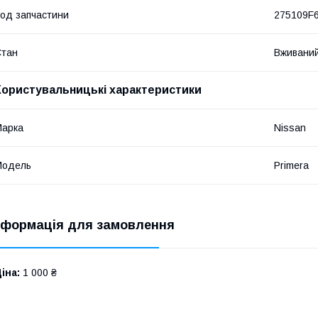
од запчастини
275109F
Стан
Вживани
Користувальницькі характеристики
Марка
Nissan
Модель
Primera
нформація для замовлення
іна:
1 000 ₴