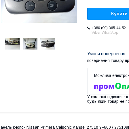
Купити
+380 (99) 365-44-52
Viber What’App
повернення товару п
У компанії підключені
будь-який товар не п
анель кнопок Nissan Primera Calsonic Kansei 27510 9F600 / 275109F6