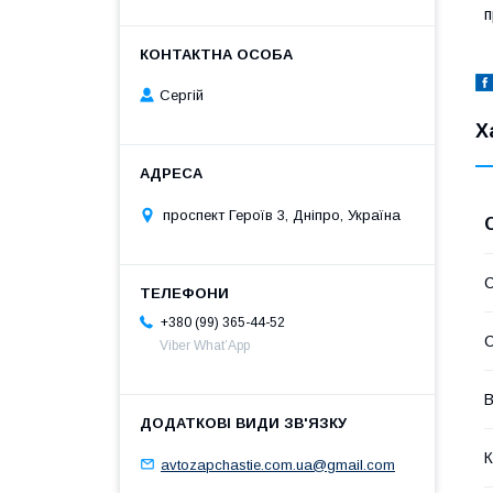
п
Сергій
Х
проспект Героїв 3, Дніпро, Україна
С
+380 (99) 365-44-52
С
Viber What’App
В
К
avtozapchastie.com.ua@gmail.com