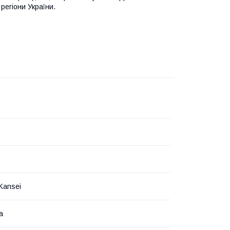
регіони України.
Kansei
а