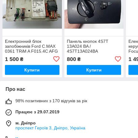
Електронний блок
Панель кнопок 4S7T
Елек
запобіжників Ford C.MAX
13A024 BA /
керу
0361 TRiM A F015.4C AFG
4S7T13A024BA
Focu
/ 0361TRiMAF0154CAFG /
5M5
1 500
800
1 4
₴
₴
3MST-14A073-DE-HIBH1 /
Sie
3MST14A073DEHIBH1
Купити
Купити
Про нас
98% позитивних з 170 відгуків за рік
Працює з 29.07.2019
м. Дніпро
проспект Героїв 3, Дніпро, Україна