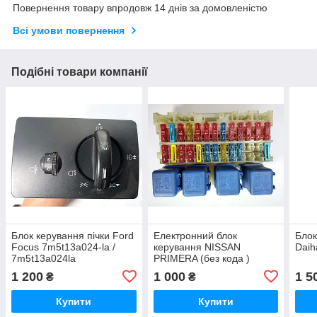
Повернення товару впродовж 14 днів за домовленістю
Всі умови повернення
Подібні товари компанії
Блок керування пічки Ford
Електронний блок
Блок
Focus 7m5t13a024-la /
керування NISSAN
Daih
7m5t13a024la
PRIMERA (без кода )
1 200
1 000
1 5
₴
₴
Купити
Купити