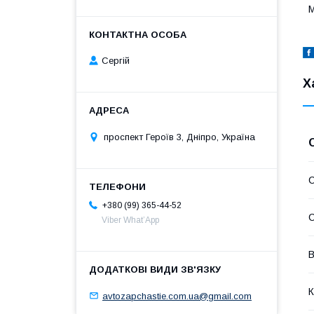
М
Сергій
Х
проспект Героїв 3, Дніпро, Україна
С
+380 (99) 365-44-52
С
Viber What’App
В
К
avtozapchastie.com.ua@gmail.com