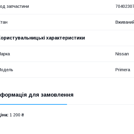
од запчастини
7040230
Стан
Вживани
Користувальницькі характеристики
Марка
Nissan
Модель
Primera
нформація для замовлення
іна:
1 200 ₴