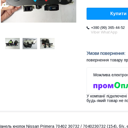
Купити
+380 (99) 365-44-52
Viber What’App
повернення товару п
У компанії підключені
будь-який товар не п
анель кнопок Nissan Primera 70402 30732 / 7040230732 (154), б/у, є 