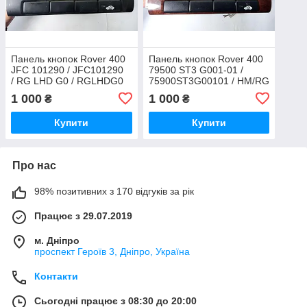
Панель кнопок Rover 400
Панель кнопок Rover 400
JFC 101290 / JFC101290
79500 ST3 G001-01 /
/ RG LHD G0 / RGLHDG0
75900ST3G00101 / HM/RG
LHD G0 / HMRGLHDG0
1 000
1 000
₴
₴
Купити
Купити
Про нас
98% позитивних з 170 відгуків за рік
Працює з 29.07.2019
м. Дніпро
проспект Героїв 3, Дніпро, Україна
Контакти
Сьогодні працює з 08:30 до 20:00