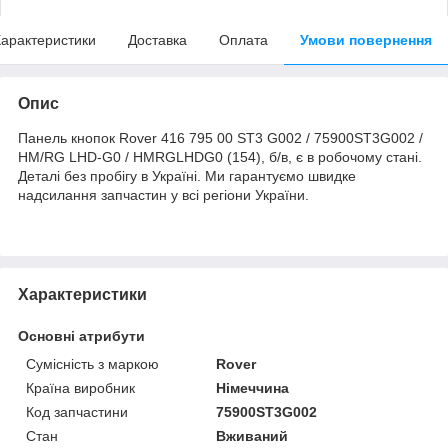
арактеристики
Доставка
Оплата
Умови повернення
Опис
Панель кнопок Rover 416 795 00 ST3 G002 / 75900ST3G002 /
HM/RG LHD-G0 / HMRGLHDG0 (154), б/в, є в робочому стані.
Деталі без пробігу в Україні. Ми гарантуємо швидке
надсилання запчастин у всі регіони України.
Характеристики
Основні атрибути
Сумісність з маркою
Rover
Країна виробник
Німеччина
Код запчастини
75900ST3G002
Стан
Вживаний