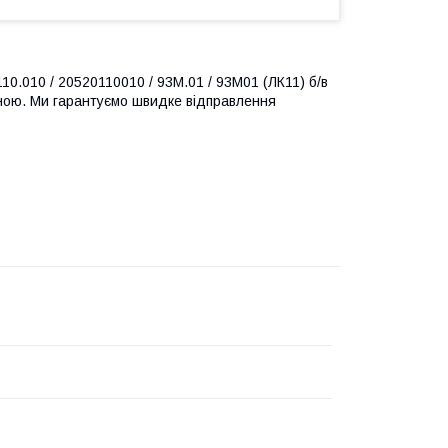
0.010 / 20520110010 / 93M.01 / 93M01 (ЛК11) б/в
аїною. Ми гарантуємо швидке відправлення