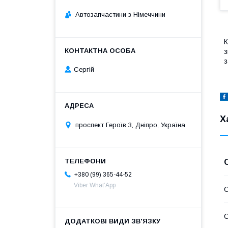
Автозапчастини з Німеччини
К
з
з
Сергій
Х
проспект Героїв 3, Дніпро, Україна
+380 (99) 365-44-52
Viber What’App
С
С