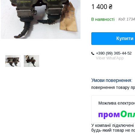
1 400 ₴
В наявності
Код:
1734
Купити
+380 (99) 365-44-52
Viber What’App
повернення товару п
У компанії підключені
будь-який товар не п