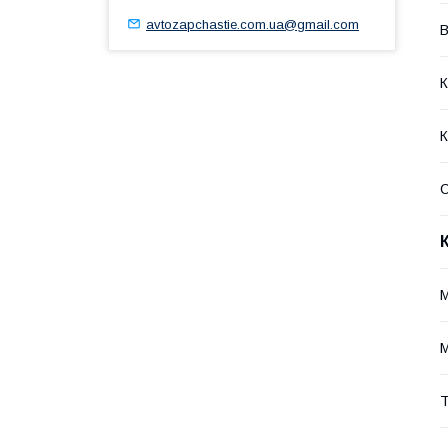
avtozapchastie.com.ua@gmail.com
В
К
К
Т