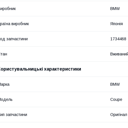
иробник
BMW
раїна виробник
Японія
од запчастини
1734468
Стан
Вживани
Користувальницькі характеристики
Марка
BMW
Модель
Coupe
ип запчастини
Оригінал