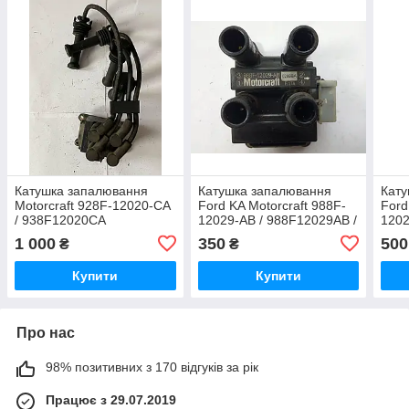
Катушка запалювання
Катушка запалювання
Кату
Motorcraft 928F-12020-CA
Ford KA Motorcraft 988F-
Ford
/ 938F12020CA
12029-AB / 988F12029AB /
1202
0299BA
027
1 000
350
500
₴
₴
Купити
Купити
Про нас
98% позитивних з 170 відгуків за рік
Працює з 29.07.2019