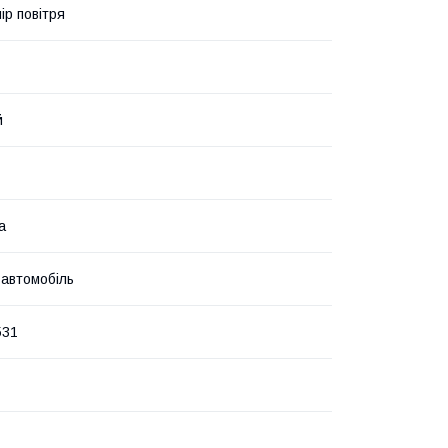
ір повітря
й
а
 автомобіль
531