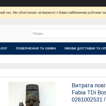
чий час. Ми обов'язково зв'яжемося з Вами найближчим робочим час
БЛОГ
ПОВЕРНЕННЯ ТА ОБМІН
УМОВИ ДОСТАВКИ ТА О
Витрата пові
Fabia TDi Bos
0281002531 /