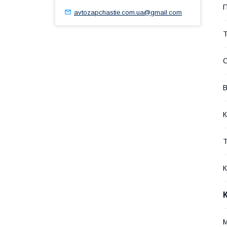
П
avtozapchastie.com.ua@gmail.com
Т
В
К
Т
К