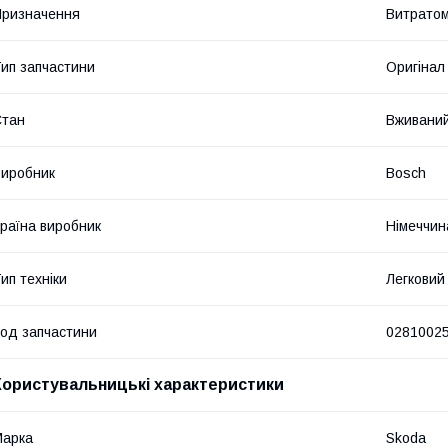
ризначення
Витратом
ип запчастини
Оригінал
Стан
Вживани
иробник
Bosch
раїна виробник
Німеччин
ип техніки
Легковий
од запчастини
0281002
Користувальницькі характеристики
Марка
Skoda