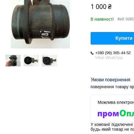
1 000 ₴
В наявності
Код:
0281
Купити
+380 (99) 365-44-52
Viber What’App
повернення товару п
У компанії підключені
будь-який товар не п