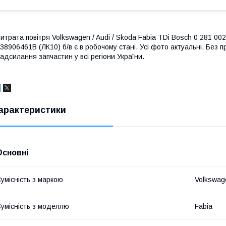
итрата повітря Volkswagen / Audi / Skoda Fabia TDi Bosch 0 281 002
38906461B (ЛК10) б/в є в робочому стані. Усі фото актуальні. Без п
адсилання запчастин у всі регіони України.
арактеристики
Основні
умісність з маркою
Volkswag
умісність з моделлю
Fabia