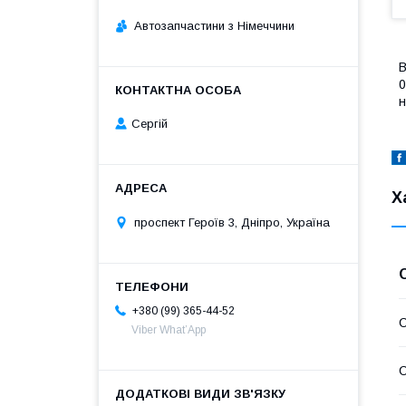
Автозапчастини з Німеччини
В
0
н
Сергій
Х
проспект Героїв 3, Дніпро, Україна
+380 (99) 365-44-52
С
Viber What’App
С