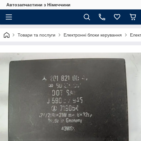
Автозапчастини з Німеччини
Товари та послуги
Електронні блоки керування
Елект