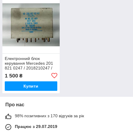
Електронний блок
керування Mercedes 201
821 0247 / 2018210247 /
60 215 003 / 60215003 /
1 500
₴
J590B/945 / 719100 / MB
C-180 / MBC180
Купити
Про нас
98% позитивних з 170 відгуків за рік
Працює з 29.07.2019