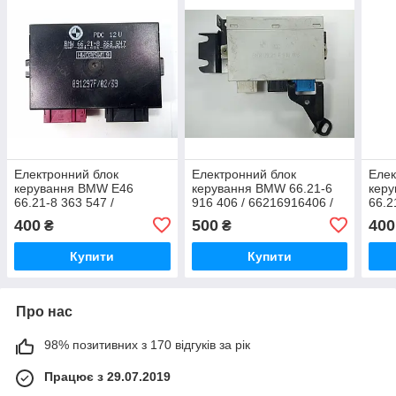
Електронний блок
Електронний блок
Елек
керування BMW E46
керування BMW 66.21-6
кер
66.21-8 363 547 /
916 406 / 66216916406 /
66.2
66218363547 /
221101S/2/01/4F/03
6621
400
500
400
₴
₴
091297F/02/39
2307
Купити
Купити
Про нас
98% позитивних з 170 відгуків за рік
Працює з 29.07.2019