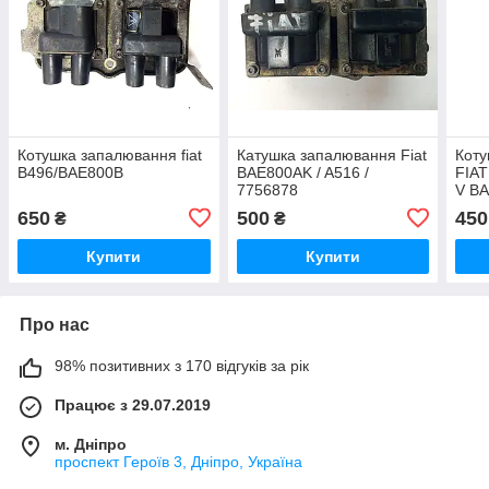
Котушка запалювання fiat
Катушка запалювання Fiat
Коту
B496/BAE800B
BAE800AK / A516 /
FIAT
7756878
V B
650
500
450
₴
₴
Купити
Купити
Про нас
98% позитивних з 170 відгуків за рік
Працює з 29.07.2019
м. Дніпро
проспект Героїв 3, Дніпро, Україна