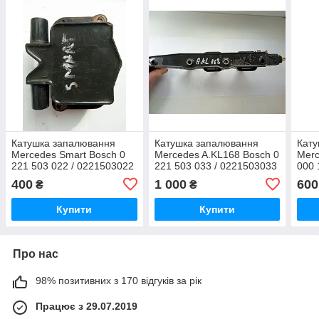
Катушка запалювання
Катушка запалювання
Кату
Mercedes Smart Bosch 0
Mercedes A.KL168 Bosch 0
Merc
221 503 022 / 0221503022
221 503 033 / 0221503033
000 
/ A0001587703
/ A 000 150 13 80 /
A000
400
1 000
600
₴
₴
A0001501380
035 
Купити
Купити
Про нас
98% позитивних з 170 відгуків за рік
Працює з 29.07.2019