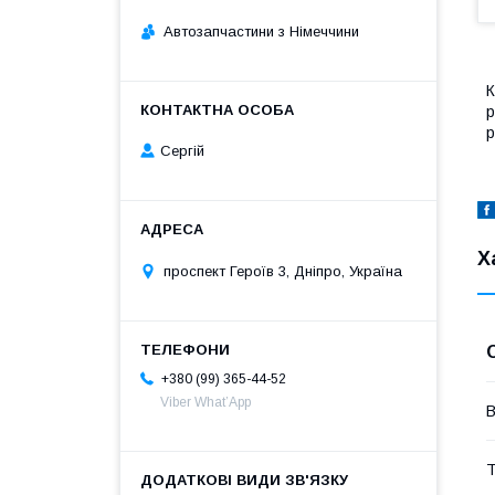
Автозапчастини з Німеччини
К
р
р
Сергій
Х
проспект Героїв 3, Дніпро, Україна
+380 (99) 365-44-52
Viber What’App
В
Т