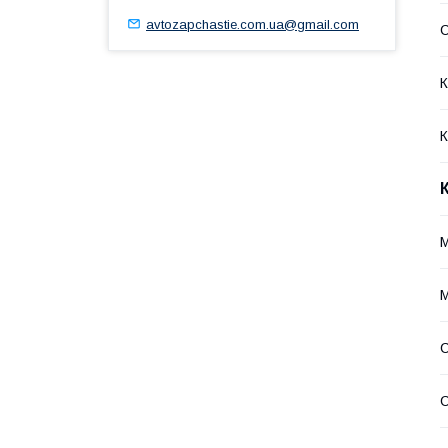
avtozapchastie.com.ua@gmail.com
К
К
С
С