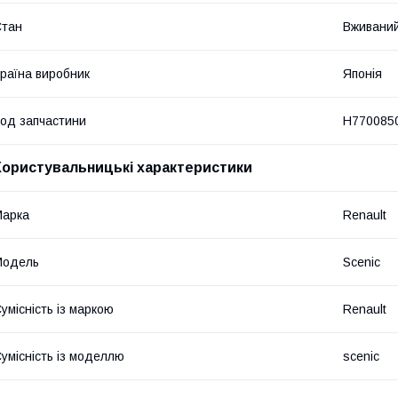
Стан
Вживани
раїна виробник
Японія
од запчастини
H770085
Користувальницькі характеристики
Марка
Renault
Модель
Scenic
умісність із маркою
Renault
умісність із моделлю
scenic