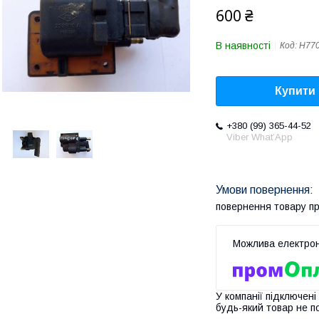
600 ₴
В наявності
Код:
H77
Купити
+380 (99) 365-44-52
Viber What’App
повернення товару п
У компанії підключені
будь-який товар не п