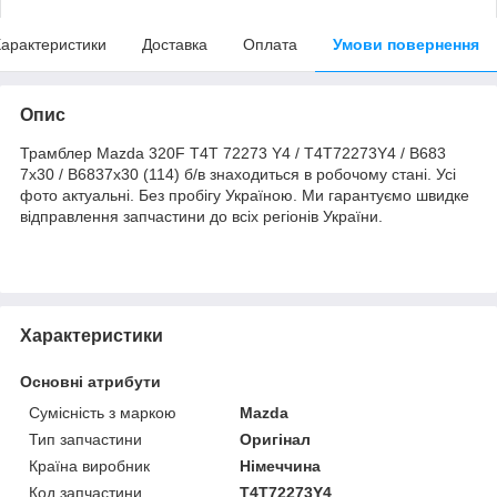
арактеристики
Доставка
Оплата
Умови повернення
Опис
Трамблер Mazda 320F T4T 72273 Y4 / T4T72273Y4 / B683
7x30 / B6837x30 (114) б/в знаходиться в робочому стані. Усі
фото актуальні. Без пробігу Україною. Ми гарантуємо швидке
відправлення запчастини до всіх регіонів України.
Характеристики
Основні атрибути
Сумісність з маркою
Mazda
Тип запчастини
Оригінал
Країна виробник
Німеччина
Код запчастини
T4T72273Y4