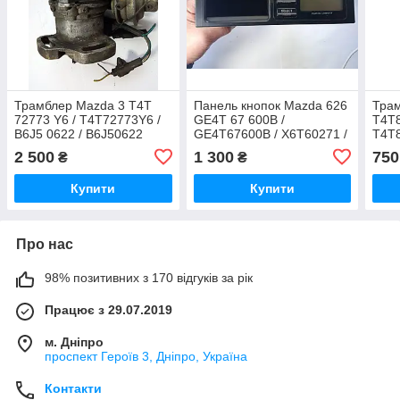
Трамблер Mazda 3 T4T
Панель кнопок Mazda 626
Трам
72773 Y6 / T4T72773Y6 /
GE4T 67 600B /
T4T8
B6J5 0622 / B6J50622
GE4T67600B / X6T60271 /
T4T8
8403
27M
2 500
1 300
750
₴
₴
Купити
Купити
Про нас
98% позитивних з 170 відгуків за рік
Працює з 29.07.2019
м. Дніпро
проспект Героїв 3, Дніпро, Україна
Контакти