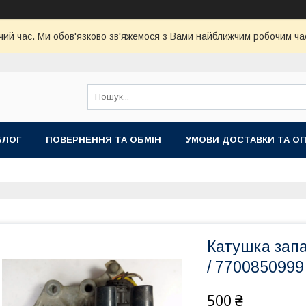
чий час. Ми обов'язково зв'яжемося з Вами найближчим робочим час
БЛОГ
ПОВЕРНЕННЯ ТА ОБМІН
УМОВИ ДОСТАВКИ ТА О
Катушка зап
/ 7700850999
500 ₴