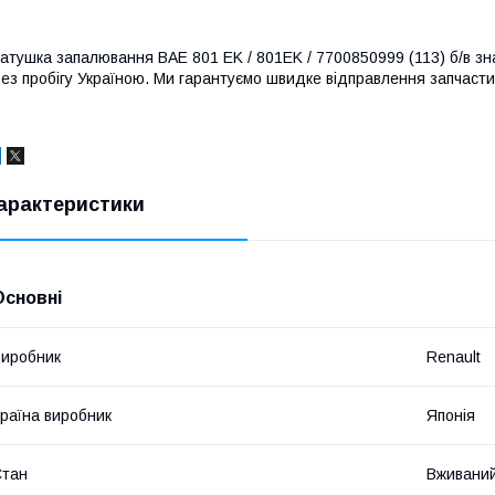
атушка запалювання BAE 801 EK / 801EK / 7700850999 (113) б/в зна
ез пробігу Україною. Ми гарантуємо швидке відправлення запчастини
арактеристики
Основні
иробник
Renault
раїна виробник
Японія
Стан
Вживани