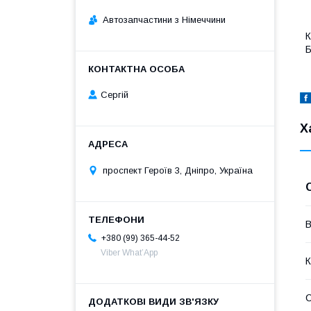
Автозапчастини з Німеччини
К
Б
Сергій
Х
проспект Героїв 3, Дніпро, Україна
В
+380 (99) 365-44-52
Viber What’App
К