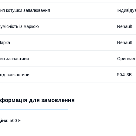
ип котушки запалювання
Індивіду
умісність із маркою
Renault
Марка
Renault
ип запчастини
Оригінал
од запчастини
504L3B
нформація для замовлення
іна:
500 ₴