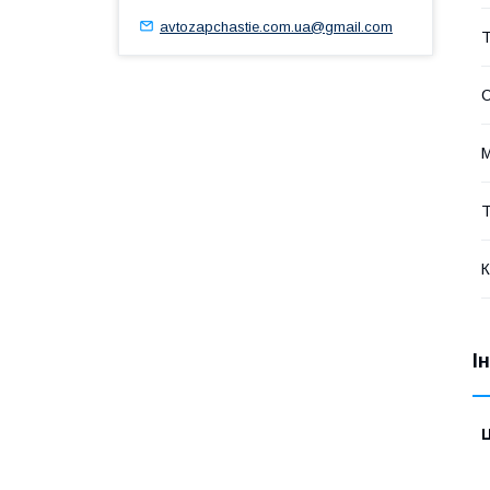
avtozapchastie.com.ua@gmail.com
Т
С
Т
К
І
Ц