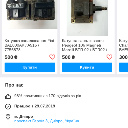
Катушка запалювання Fiat
Катушка запалювання
Кату
BAE800AK / A516 /
Peugeot 106 Magneti
Cham
7756878
Marelli BTR 02 / BTR02 /
BAE8
BAE 507 AK 2D /
500
500
300
₴
₴
BAE507AK2D
Купити
Купити
Про нас
98% позитивних з 170 відгуків за рік
Працює з 29.07.2019
м. Дніпро
проспект Героїв 3, Дніпро, Україна