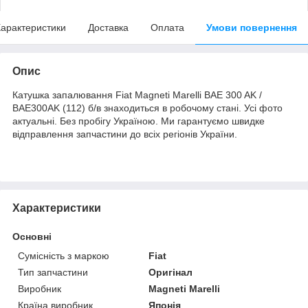
арактеристики
Доставка
Оплата
Умови повернення
Опис
Катушка запалювання Fiat Magneti Marelli BAE 300 AK /
BAE300AK (112) б/в знаходиться в робочому стані. Усі фото
актуальні. Без пробігу Україною. Ми гарантуємо швидке
відправлення запчастини до всіх регіонів України.
Характеристики
Основні
Сумісність з маркою
Fiat
Тип запчастини
Оригінал
Виробник
Magneti Marelli
Країна виробник
Японія