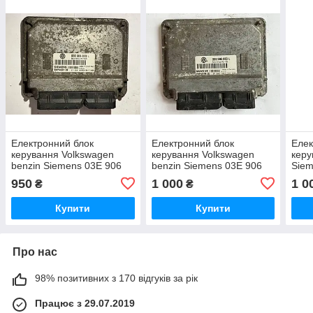
Електронний блок
Електронний блок
Елек
керування Volkswagen
керування Volkswagen
керу
benzin Siemens 03E 906
benzin Siemens 03E 906
Siem
033 L / 03E906033L /
033 L / 03E906033L /
03E 
950
1 000
1 0
₴
₴
5WP44301 07 /
5WP4019405
03E
5WP4430107
Купити
Купити
Про нас
98% позитивних з 170 відгуків за рік
Працює з 29.07.2019