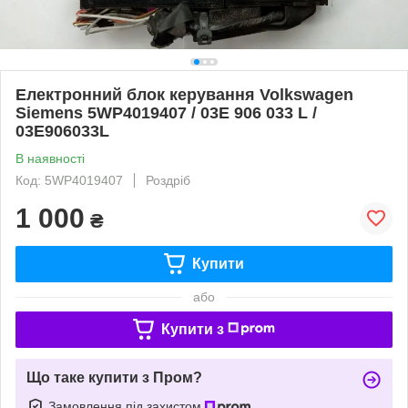
Електронний блок керування Volkswagen
Siemens 5WP4019407 / 03E 906 033 L /
03E906033L
В наявності
Код: 5WP4019407
Роздріб
1 000
₴
Купити
або
Купити з
Що таке купити з Пром?
Замовлення під захистом