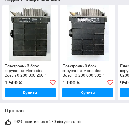
Електронний блок
Електронний блок
Елек
керування Mercedes
керування Mercedes
керу
Bosch 0 280 800 266 /
Bosch 0 280 800 392 /
0280
0280800266 / 006 545 79
0280800392 / 010 545 57
800 
1 500
1 000
950
₴
₴
32 / 0065457932 / KE0027
32 (05) / 0105455732(05) /
KE 
/ MB190
KE0035 / MB190
Купити
Купити
Про нас
98% позитивних з 170 відгуків за рік