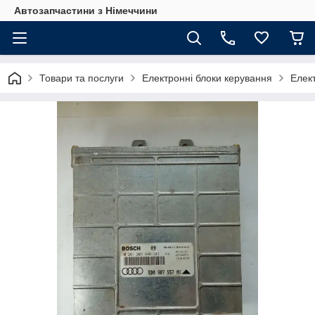
Автозапчастини з Німеччини
Товари та послуги
Електронні блоки керування
Елек