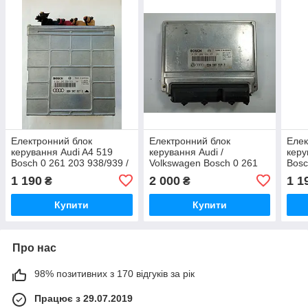
Електронний блок
Електронний блок
Елек
керування Audi A4 519
керування Audi /
керу
Bosch 0 261 203 938/939 /
Volkswagen Bosch 0 261
Bosc
8D0907 557 C /
204 184/185 /
8D09
1 190
2 000
1 1
₴
₴
8D0907557C
0261204184/185 / 8D0 907
8D0
557 T / 8D0907557T
Купити
Купити
Про нас
98% позитивних з 170 відгуків за рік
Працює з 29.07.2019