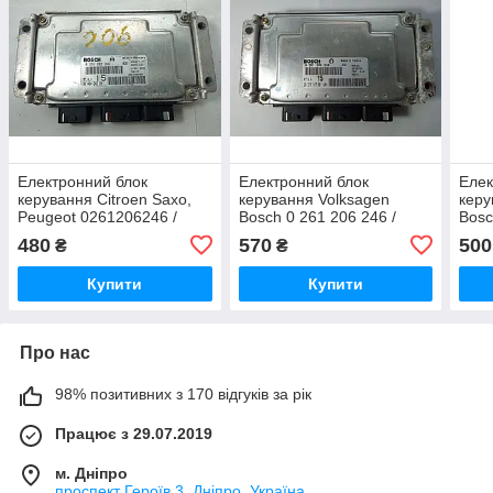
Електронний блок
Електронний блок
Елек
керування Citroen Saxo,
керування Volksagen
керу
Peugeot 0261206246 /
Bosch 0 261 206 246 /
Bosc
9648484380 / 0 261 206
M7.4.4 15 / 96 378 387 80 /
0261
480
570
500
₴
₴
246
id04
80 /
127
Купити
Купити
Про нас
98% позитивних з 170 відгуків за рік
Працює з 29.07.2019
м. Дніпро
проспект Героїв 3, Дніпро, Україна