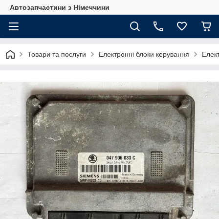
Автозапчастини з Німеччини
Товари та послуги
Електронні блоки керування
Елек