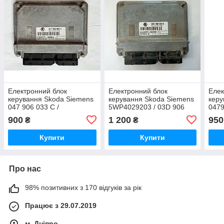
Електронний блок
Електронний блок
Елек
керування Skoda Siemens
керування Skoda Siemens
керу
047 906 033 C /
5WP4029203 / 03D 906
0479
047906033C /
033 C / 03D906033C
906 
900
1 200
950
₴
₴
5WP44199.07 /
5WP4419907
Купити
Купити
Про нас
98% позитивних з 170 відгуків за рік
Працює з 29.07.2019
м. Дніпро