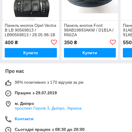
Панель кнопок Opel Vectra
Панель кнопок Ford
Пане
B LB 90569813 /
98AB19893AKW / D1B1A /
91AB
LB90569813 / 28.05.98-1B
R66ZA
91A
/ 2805981B / 53142808
400
350
550
₴
₴
Купити
Купити
Про нас
98% позитивних з 170 відгуків за рік
Працює з 29.07.2019
м. Дніпро
проспект Героїв 3, Дніпро, Україна
Контакти
Сьогодні працює з 08:30 до 20:00