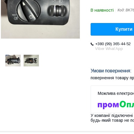
В наявності
Код:
BK7
Купити
+380 (99) 365-44-52
Viber What’App
повернення товару п
У компанії підключені
будь-який товар не п