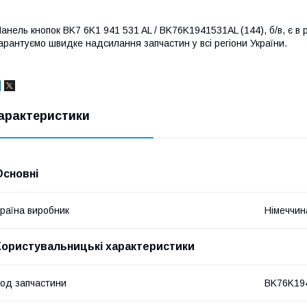
анель кнопок BK7 6K1 941 531 AL / BK76K1941531AL (144), б/в, є в р
арантуємо швидке надсилання запчастин у всі регіони України.
арактеристики
Основні
раїна виробник
Німеччин
Користувальницькі характеристики
од запчастини
BK76K19