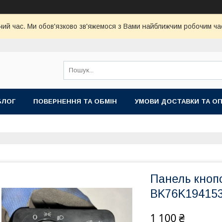
чий час. Ми обов'язково зв'яжемося з Вами найближчим робочим час
БЛОГ
ПОВЕРНЕННЯ ТА ОБМІН
УМОВИ ДОСТАВКИ ТА О
Панель кнопо
BK76K19415
1 100 ₴