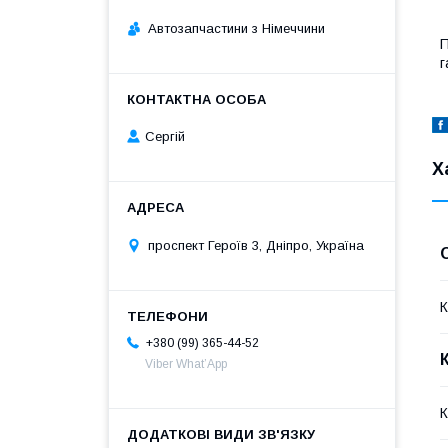
Автозапчастини з Німеччини
П
г
Сергій
Х
проспект Героїв 3, Дніпро, Україна
К
+380 (99) 365-44-52
Viber What’App
К