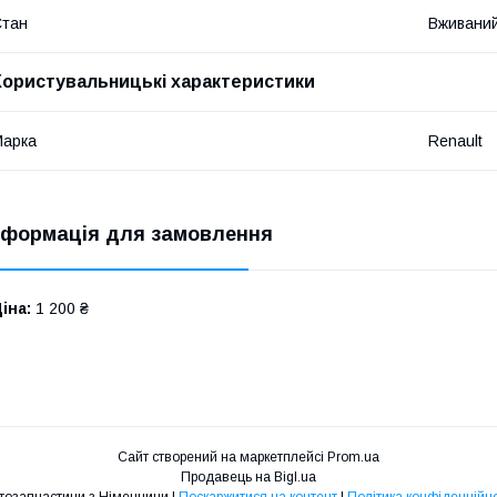
Стан
Вживани
Користувальницькі характеристики
Марка
Renault
нформація для замовлення
іна:
1 200 ₴
Сайт створений на маркетплейсі
Prom.ua
Продавець на Bigl.ua
Автозапчастини з Німеччини |
Поскаржитися на контент
|
Політика конфіденційно