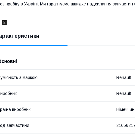
ез пробігу в Україні. Ми гарантуємо швидке надсилання запчастин у 
арактеристики
Основні
умісність з маркою
Renault
иробник
Renault
раїна виробник
Німеччин
од запчастини
2165621