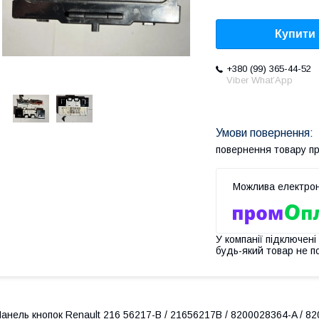
Купити
+380 (99) 365-44-52
Viber What’App
повернення товару п
У компанії підключені
будь-який товар не п
анель кнопок Renault 216 56217-B / 21656217B / 8200028364-A / 820