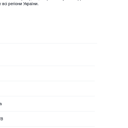
всі регіони України.
а
7B