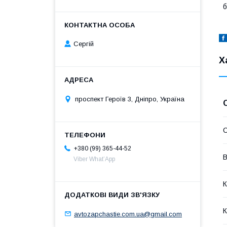
б
Сергій
Х
проспект Героїв 3, Дніпро, Україна
С
+380 (99) 365-44-52
В
Viber What’App
К
К
avtozapchastie.com.ua@gmail.com