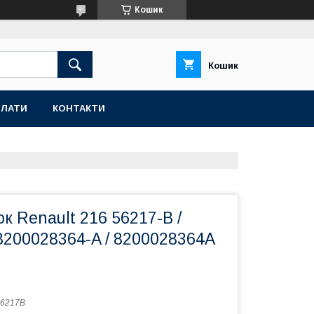
Кошик
Кошик
ПЛАТИ
КОНТАКТИ
к Renault 216 56217-B /
8200028364-A / 8200028364A
56217B