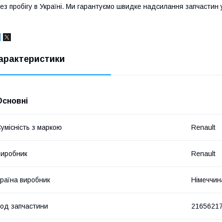
ез пробігу в Україні. Ми гарантуємо швидке надсилання запчастин у 
арактеристики
Основні
умісність з маркою
Renault
иробник
Renault
раїна виробник
Німеччин
од запчастини
2165621