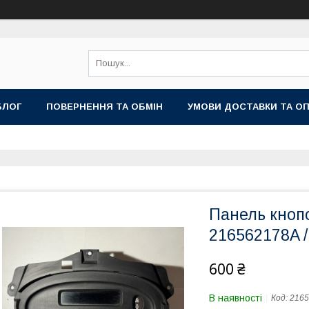
БЛОГ
ПОВЕРНЕННЯ ТА ОБМІН
УМОВИ ДОСТАВКИ ТА О
Панель кнопо
216562178A /
600 ₴
В наявності
Код:
216