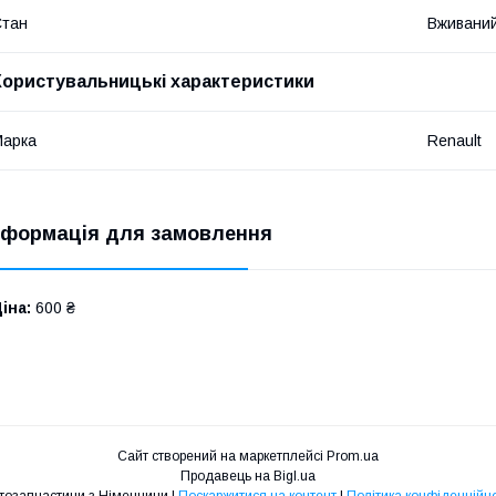
Стан
Вживани
Користувальницькі характеристики
Марка
Renault
нформація для замовлення
іна:
600 ₴
Сайт створений на маркетплейсі
Prom.ua
Продавець на Bigl.ua
Автозапчастини з Німеччини |
Поскаржитися на контент
|
Політика конфіденційно