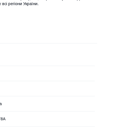
всі регіони України.
а
78A