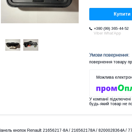
Купити
+380 (99) 365-44-52
Viber What’App
повернення товару п
У компанії підключені
будь-який товар не п
анель кнопок Renault 21656217-8A / 216562178A / 8200028364A / 770