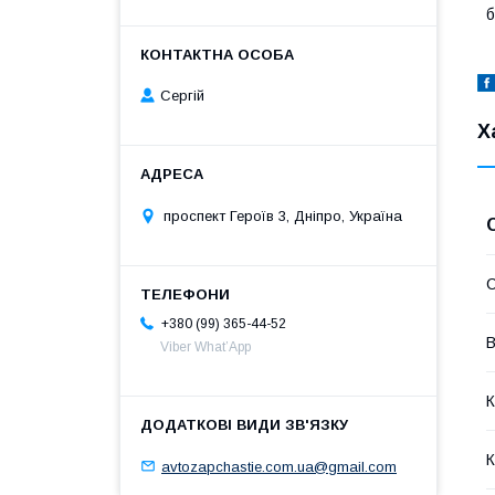
б
Сергій
Х
проспект Героїв 3, Дніпро, Україна
С
+380 (99) 365-44-52
В
Viber What’App
К
К
avtozapchastie.com.ua@gmail.com