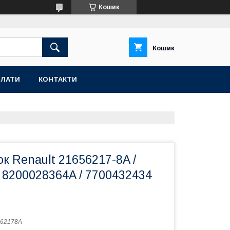
Кошик
Кошик
ПЛАТИ
КОНТАКТИ
к Renault 21656217-8A /
 8200028364A / 7700432434
562178A